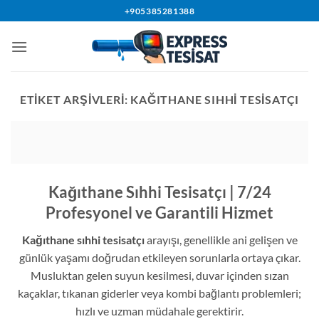
İçeriğe
+905385281388
atla
ETIKET ARŞIVLERI:
KAĞITHANE SIHHI TESISATÇI
Kağıthane Sıhhi Tesisatçı | 7/24
Profesyonel ve Garantili Hizmet
Kağıthane sıhhi tesisatçı
arayışı, genellikle ani gelişen ve
günlük yaşamı doğrudan etkileyen sorunlarla ortaya çıkar.
Musluktan gelen suyun kesilmesi, duvar içinden sızan
kaçaklar, tıkanan giderler veya kombi bağlantı problemleri;
hızlı ve uzman müdahale gerektirir.