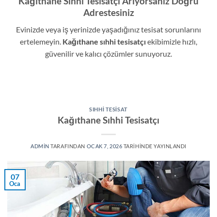
Kağıthane Sıhhi Tesisatçı Arıyorsanız Doğru
Adrestesiniz
Evinizde veya iş yerinizde yaşadığınız tesisat sorunlarını
ertelemeyin.
Kağıthane sıhhi tesisatçı
ekibimizle hızlı,
güvenilir ve kalıcı çözümler sunuyoruz.
SIHHI TESISAT
Kağıthane Sıhhi Tesisatçı
ADMIN
TARAFINDAN
OCAK 7, 2026
TARIHINDE YAYINLANDI
07
Oca