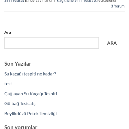
Sıhhi tesisat
içinde yayınlandı
|
Kağıthane Sıhhi Tesisatçı
etiketlendi
3
Yorum
Ara
ARA
Son Yazılar
Su kaçağı tespiti ne kadar?
test
Çağlayan Su Kaçağı Tespiti
Gülbağ Tesisatçı
Beylikdüzü Petek Temizliği
Son yorumlar