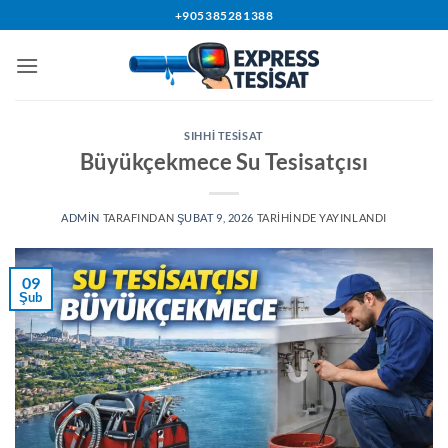
İçeriğe
+905385281388
atla
SIHHI TESISAT
Büyükçekmece Su Tesisatçısı
ADMIN
TARAFINDAN
ŞUBAT 9, 2026
TARIHINDE YAYINLANDI
09
Şub