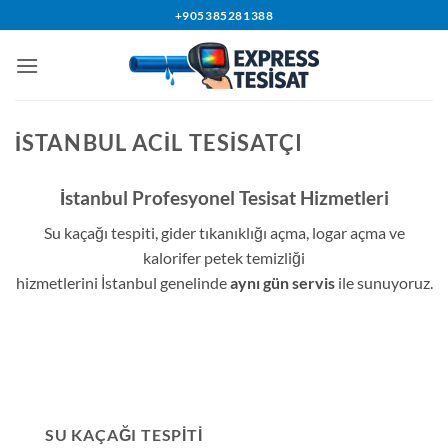
İçeriğe
+905385281388
atla
İSTANBUL ACIL TESISATÇI
İstanbul Profesyonel Tesisat Hizmetleri
Su kaçağı tespiti, gider tıkanıklığı açma, logar açma ve
kalorifer petek temizliği
hizmetlerini İstanbul genelinde
aynı gün servis
ile sunuyoruz.
SU KAÇAĞI TESPITI